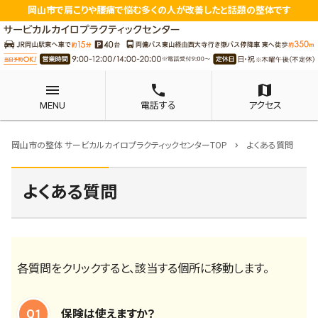
岡山市で肩こりや腰痛で悩む多くの人が改善したと話題の整体です
menu
phone
map
MENU
電話する
アクセス
岡山市の整体 サービカルカイロプラクティックセンターTOP
よくある質問
chevron_right
よくある質問
各質問をクリックすると、該当する個所に移動します。
Q1
保険は使えますか？