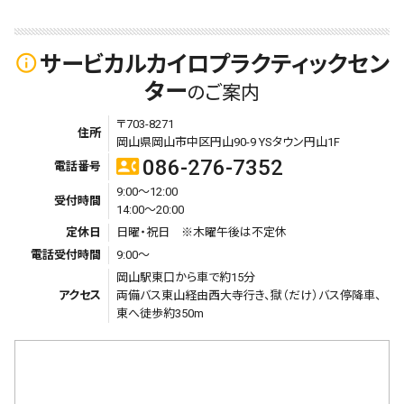
サービカルカイロプラクティックセン
info_outline
ター
のご案内
〒703-8271
住所
岡山県岡山市中区円山90-9 YSタウン円山1F
086-276-7352
contact_phone
電話番号
9:00～12:00
受付時間
14:00～20:00
定休日
日曜・祝日 ※木曜午後は不定休
電話受付時間
9:00～
岡山駅東口から車で約15分
アクセス
両備バス東山経由西大寺行き、獄（だけ）バス停降車、
東へ徒歩約350m